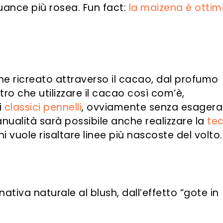
uance più rosea. Fun fact:
la maizena è otti
ene ricreato attraverso il
cacao
, dal profumo
tro che utilizzare
il
cacao
così com’è,
i
classici pennelli
, ovviamente senza esagera
nualità sarà possibile anche realizzare la
te
i vuole risaltare linee più nascoste del volto.
rnativa naturale al blush
, dall’effetto “gote in