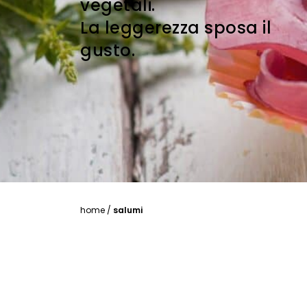
vegetali.
La leggerezza sposa il
gusto.
home
/
salumi