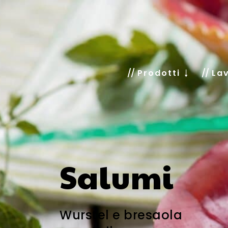
Prodotti
Lav
Salumi
Wurstel e bresaola