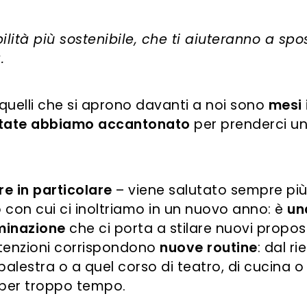
lità più sostenibile, che ti aiuteranno a spos
.
, quelli che si aprono davanti a noi sono
mesi 
estate abbiamo accantonato
per prenderci u
re in particolare
– viene salutato sempre pi
con cui ci inoltriamo in un nuovo anno: è
un
minazione
che ci porta a stilare nuovi proposi
intenzioni corrispondono
nuove routine
: dal ri
n palestra o a quel corso di teatro, di cucina o
 per troppo tempo.