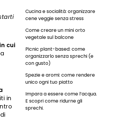
Cucina e socialità: organizzare
tarti
cene veggie senza stress
Come creare un mini orto
vegetale sul balcone
in cui
Picnic plant-based: come
na
organizzarlo senza sprechi (e
con gusto)
Spezie e aromi: come rendere
ù
unico ogni tuo piatto
a
Impara a essere come l’acqua.
ti in
E scopri come ridurne gli
entro
sprechi.
 di