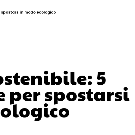
r spostarsi in modo ecologico
stenibile: 5
e per spostarsi
cologico