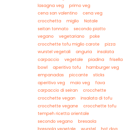
lasagna veg
primo veg
cena san valentino
cena veg
crocchetta
miglio
Natale
seitan tonnato
secondo piatto
vegano
vegetariano
poke
crocchette tofu miglio carote
pizza
wurstel vegetali
anguria
insalata
carpaccio
vegetale
piadina
frisella
bowl
aperitivo tofu
hamburger veg
empanadas
piccante
sticks
aperitivo veg
maio veg
fava
carpaccio di seiran
crocchette
crocchette vegan
insalata di tofu
crocchette vegane
crocchette tofu
tempeh ricetta orientale
secondo vegano
bresaola
bresaola vegetale
wurstel
hot dog