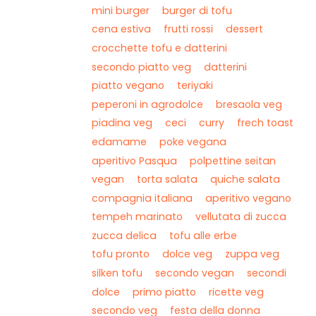
mini burger
burger di tofu
cena estiva
frutti rossi
dessert
crocchette tofu e datterini
secondo piatto veg
datterini
piatto vegano
teriyaki
peperoni in agrodolce
bresaola veg
piadina veg
ceci
curry
frech toast
edamame
poke vegana
aperitivo Pasqua
polpettine seitan
vegan
torta salata
quiche salata
compagnia italiana
aperitivo vegano
tempeh marinato
vellutata di zucca
zucca delica
tofu alle erbe
tofu pronto
dolce veg
zuppa veg
silken tofu
secondo vegan
secondi
dolce
primo piatto
ricette veg
secondo veg
festa della donna