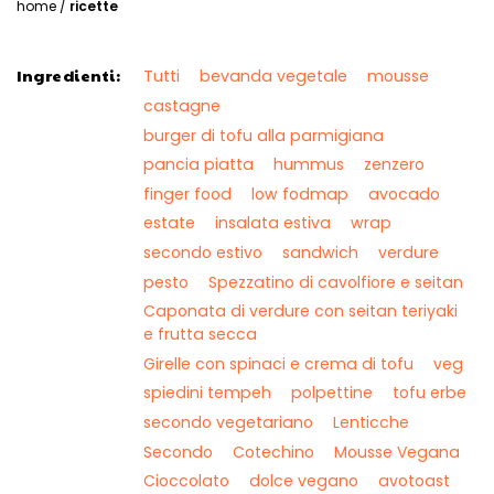
home
/
ricette
Ingredienti:
Tutti
bevanda vegetale
mousse
castagne
burger di tofu alla parmigiana
pancia piatta
hummus
zenzero
finger food
low fodmap
avocado
estate
insalata estiva
wrap
secondo estivo
sandwich
verdure
pesto
Spezzatino di cavolfiore e seitan
Caponata di verdure con seitan teriyaki
e frutta secca
Girelle con spinaci e crema di tofu
veg
spiedini tempeh
polpettine
tofu erbe
secondo vegetariano
Lenticche
Secondo
Cotechino
Mousse Vegana
Cioccolato
dolce vegano
avotoast